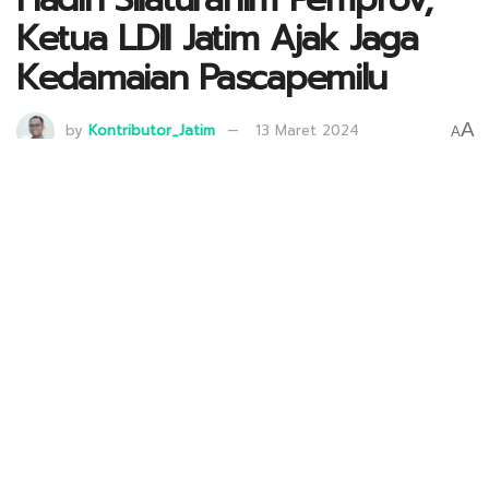
Ketua LDII Jatim Ajak Jaga
Kedamaian Pascapemilu
A
by
Kontributor_Jatim
13 Maret 2024
A
Ketua DPW LDII Jatim KH Moch Amrodji Konawi (tengah), Ketua PW
Muhammadiyah Jatim KH Sukadiono (kanan), Wakil Ketua Baznas Jatim KH