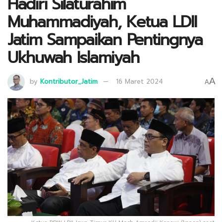
Hadiri Silaturahim
Muhammadiyah, Ketua LDII
Jatim Sampaikan Pentingnya
Ukhuwah Islamiyah
A
by
Kontributor_Jatim
16 Maret 2024
A