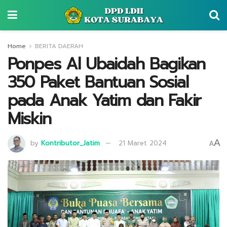
Home
BERITA DAERAH
Ponpes Al Ubaidah Bagikan
350 Paket Bantuan Sosial
pada Anak Yatim dan Fakir
Miskin
A
by
Kontributor_Jatim
21 Maret 2024
A