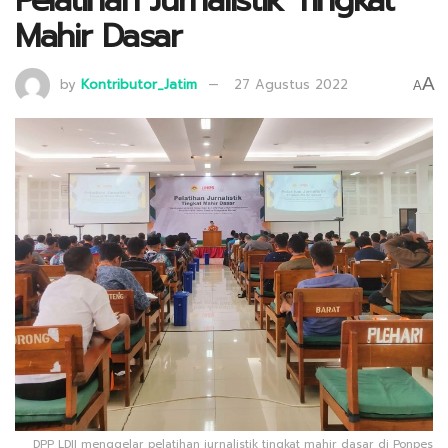
Pelatihan Jurnalistik Tingkat
Mahir Dasar
A
by
Kontributor_Jatim
27 Agustus 2022
A
DPP LDII menggelar pelatihan jurnalistik tingkat mahir dasar di Ponpes