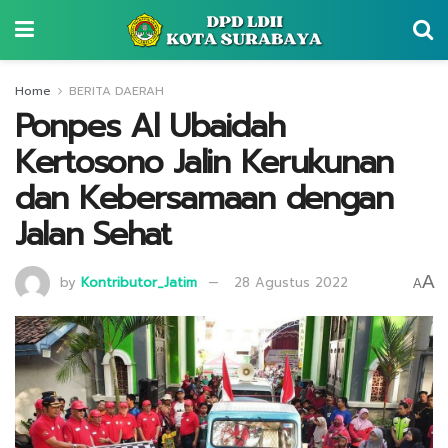
Home
BERITA DAERAH
Ponpes Al Ubaidah
Kertosono Jalin Kerukunan
dan Kebersamaan dengan
Jalan Sehat
A
by
Kontributor_Jatim
28 Agustus 2022
A