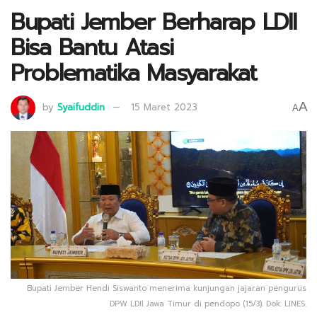
Bupati Jember Berharap LDII
Bisa Bantu Atasi
Problematika Masyarakat
A
by
Syaifuddin
15 Maret 2023
A
Bupati Jember Hendi Siswanto menerima kunjungan jajaran pengurus
DPW LDII Jawa Timur di pendopo (15/3). Dok: LINES.