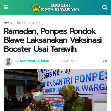
Home
BERITA DAERAH
Ramadan, Ponpes Pondok
Blawe Laksanakan Vaksinasi
Booster Usai Tarawih
A
by
Kontributor_Jatim
7 April 2022
A