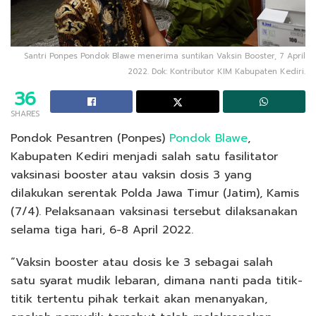
Santri Ponpes Pondok Blawe menerima suntikan Vaksin Booster, 7 April
2022. Dok: Kontributor KIM Kabupaten Kediri.
36
SHARES
Pondok Pesantren (Ponpes)
Pondok Blawe
,
Kabupaten Kediri menjadi salah satu fasilitator
vaksinasi booster atau vaksin dosis 3 yang
dilakukan serentak Polda Jawa Timur (Jatim), Kamis
(7/4). Pelaksanaan vaksinasi tersebut dilaksanakan
selama tiga hari, 6-8 April 2022.
“Vaksin booster atau dosis ke 3 sebagai salah
satu syarat mudik lebaran, dimana nanti pada titik-
titik tertentu pihak terkait akan menanyakan,