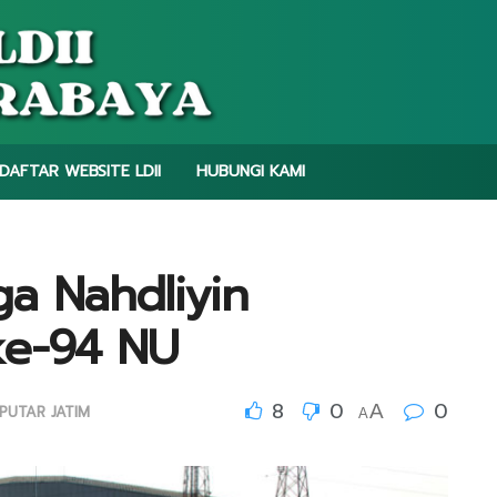
DAFTAR WEBSITE LDII
HUBUNGI KAMI
a Nahdliyin
ke-94 NU
8
0
0
A
PUTAR JATIM
A