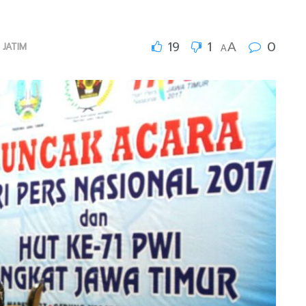
19
1
0
A
 JATIM
A