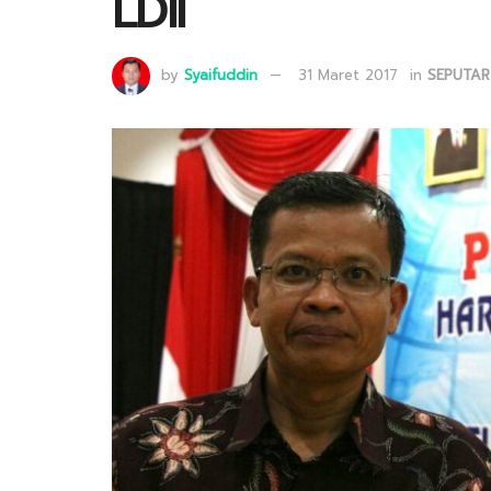
LDII
by
Syaifuddin
31 Maret 2017
in
SEPUTAR