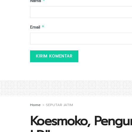
Nama
*
Email
*
Home
SEPUTAR JATIM
Koesmoko, Pengur