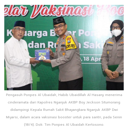
Pengasuh Ponpes Al Ubaidah, Habib Ubaidillah Al Hasany menerima
cinderamata dari Kapolres Nganjuk AKBP Boy Jeckson Situmorang
didampingi Kepala Rumah Sakit Bhayangkara Nganjuk AKBP Dwi
Miyarsi, dalam acara vaksinasi booster untuk para santri, pada Senin
(18/4). Dok: Tim Ponpes Al Ubaidah Kertosono.