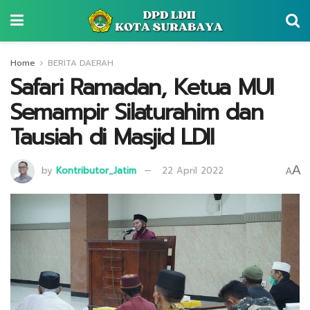
Home
BERITA DAERAH
Safari Ramadan, Ketua MUI
Semampir Silaturahim dan
Tausiah di Masjid LDII
A
by
Kontributor_Jatim
22 April 2022
A