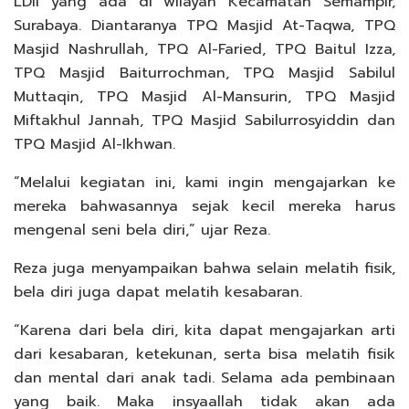
LDII yang ada di wilayah Kecamatan Semampir,
Surabaya. Diantaranya TPQ Masjid At-Taqwa, TPQ
Masjid Nashrullah, TPQ Al-Faried, TPQ Baitul Izza,
TPQ Masjid Baiturrochman, TPQ Masjid Sabilul
Muttaqin, TPQ Masjid Al-Mansurin, TPQ Masjid
Miftakhul Jannah, TPQ Masjid Sabilurrosyiddin dan
TPQ Masjid Al-Ikhwan.
“Melalui kegiatan ini, kami ingin mengajarkan ke
mereka bahwasannya sejak kecil mereka harus
mengenal seni bela diri,” ujar Reza.
Reza juga menyampaikan bahwa selain melatih fisik,
bela diri juga dapat melatih kesabaran.
“Karena dari bela diri, kita dapat mengajarkan arti
dari kesabaran, ketekunan, serta bisa melatih fisik
dan mental dari anak tadi. Selama ada pembinaan
yang baik. Maka insyaallah tidak akan ada