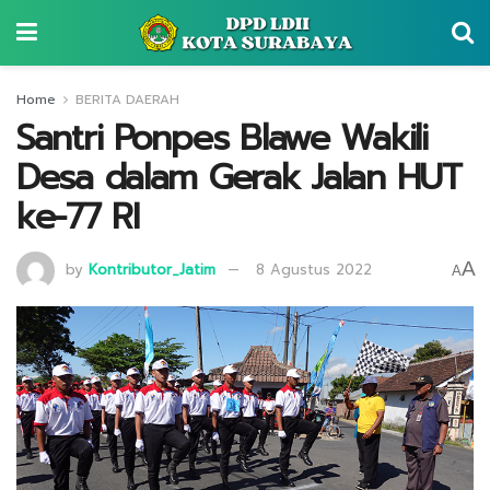
Home
BERITA DAERAH
Santri Ponpes Blawe Wakili
Desa dalam Gerak Jalan HUT
ke-77 RI
A
by
Kontributor_Jatim
8 Agustus 2022
A