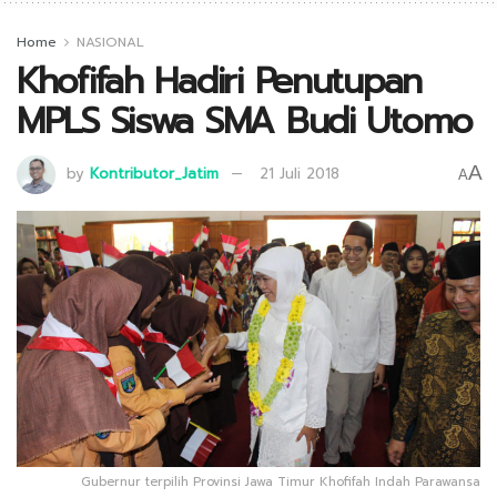
Home
NASIONAL
Khofifah Hadiri Penutupan
MPLS Siswa SMA Budi Utomo
A
by
Kontributor_Jatim
21 Juli 2018
A
Gubernur terpilih Provinsi Jawa Timur Khofifah Indah Parawansa