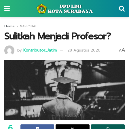
Home
NASIONAL
Sulitkah Menjadi Profesor?
A
by
Kontributor_Jatim
28 Agustus 2020
A
6