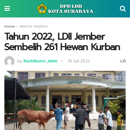
Home
BERITA DAERAH
Tahun 2022, LDII Jember
Sembelih 261 Hewan Kurban
A
by
Kontributor_Jatim
10 Juli 2022
A