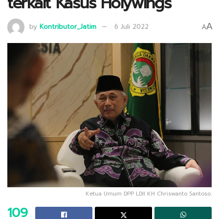
terkait Kasus Holywings
A
by
Kontributor_Jatim
6 Juli 2022
A
Ketua Umum DPP LDII KH Chriswanto Santoso.
109