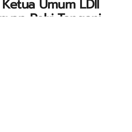
, Ketua Umum LDII
nyap Polri Tangani
22
1
0
A
ONAL
A