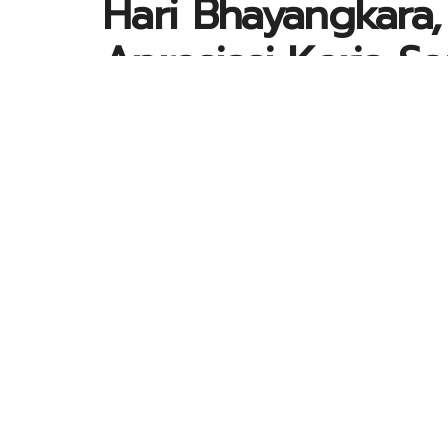
Hari Bhayangkara
Apresiasi Kerja Se
Pandemi Covid-19
by
Kontributor_Jatim
1 Juli 2021
in
NASI