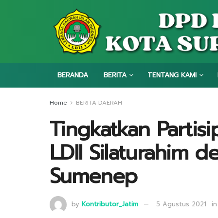
BERANDA
BERITA
TENTANG KAMI
Home
BERITA DAERAH
Tingkatkan Partisi
LDII Silaturahim
Sumenep
by
Kontributor_Jatim
5 Agustus 2021
in