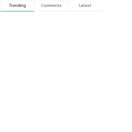
Trending
Comments
Latest
Kunci 5 Sukses Ramadhan
9 JUNI 2016
Sejarah dan Profil Pondok
Pesantren Wali Barokah
Kediri
10 NOVEMBER 2016
Keutamaan Membaca Al-
Qur’an di Bulan Ramadhan
8 JUNI 2016
Lima Penerapan Sumpah
Pemuda dalam Kehidupan