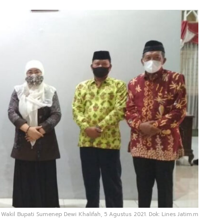
Wakil Bupati Sumenep Dewi Khalifah, 5 Agustus 2021. Dok: Lines Jatim.m