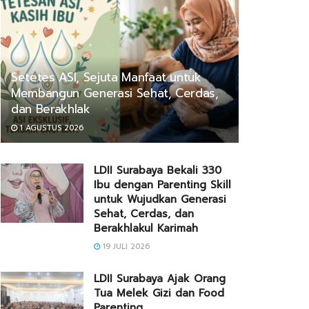
Setetes ASI, Sejuta Manfaat untuk
Membangun Generasi Sehat, Cerdas,
dan Berakhlak
1 AGUSTUS 2026
LDII Surabaya Bekali 330
Ibu dengan Parenting Skill
untuk Wujudkan Generasi
Sehat, Cerdas, dan
Berakhlakul Karimah
19 JULI 2026
LDII Surabaya Ajak Orang
Tua Melek Gizi dan Food
Parenting