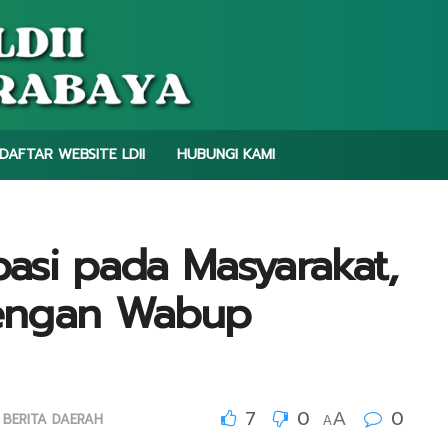
DAFTAR WEBSITE LDII
HUBUNGI KAMI
pasi pada Masyarakat,
 dengan Wabup
7
0
0
A
BERITA DAERAH
A