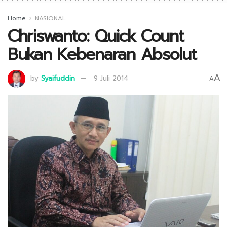
Home
NASIONAL
Chriswanto: Quick Count
Bukan Kebenaran Absolut
A
by
Syaifuddin
9 Juli 2014
A