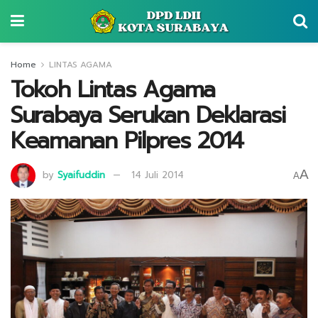
Home
LINTAS AGAMA
Tokoh Lintas Agama
Surabaya Serukan Deklarasi
Keamanan Pilpres 2014
A
by
Syaifuddin
14 Juli 2014
A