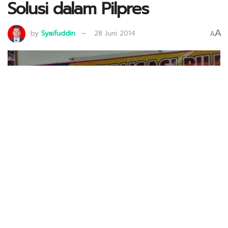
Solusi dalam Pilpres
A
by
Syaifuddin
28 Juni 2014
A
Komisioner KPU Jember, Hanafi saat pemaparan teknis Pilpres di depan
Pimpinan LDII Se-Kabupaten Jember