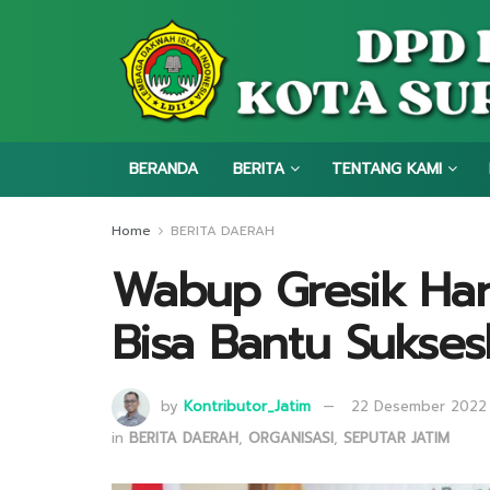
BERANDA
BERITA
TENTANG KAMI
Home
BERITA DAERAH
Wabup Gresik Har
Bisa Bantu Sukse
by
Kontributor_Jatim
22 Desember 2022
in
BERITA DAERAH
,
ORGANISASI
,
SEPUTAR JATIM