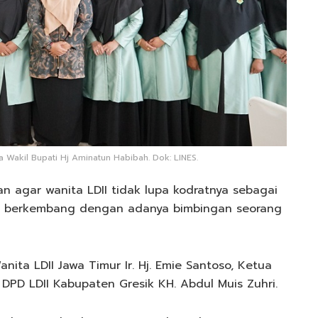
 Wakil Bupati Hj Aminatun Habibah. Dok: LINES.
n agar wanita LDII tidak lupa kodratnya sebagai
bih berkembang dengan adanya bimbingan seorang
nita LDII Jawa Timur Ir. Hj. Emie Santoso, Ketua
DPD LDII Kabupaten Gresik KH. Abdul Muis Zuhri.