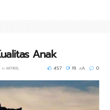
ualitas Anak
457
19
0
A
in
ARTIKEL
A