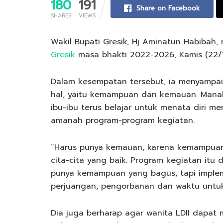
180
191
Share on Facebook
SHARES
VIEWS
Wakil Bupati Gresik, Hj Aminatun Habibah
Gresik
masa bhakti 2022-2026, Kamis (22/1
Dalam kesempatan tersebut, ia menyampa
hal, yaitu kemampuan dan kemauan. Mana
ibu-ibu terus belajar untuk menata diri 
amanah program-program kegiatan.
“Harus punya kemauan, karena kemampuan
cita-cita yang baik. Program kegiatan itu
punya kemampuan yang bagus, tapi imple
perjuangan, pengorbanan dan waktu untuk 
Dia juga berharap agar wanita LDII dapa