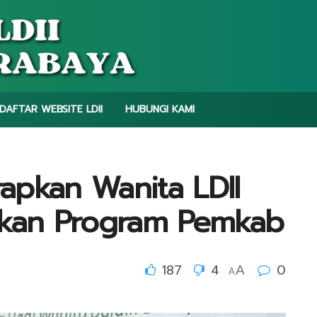
DAFTAR WEBSITE LDII
HUBUNGI KAMI
apkan Wanita LDII
skan Program Pemkab
187
4
0
A
A