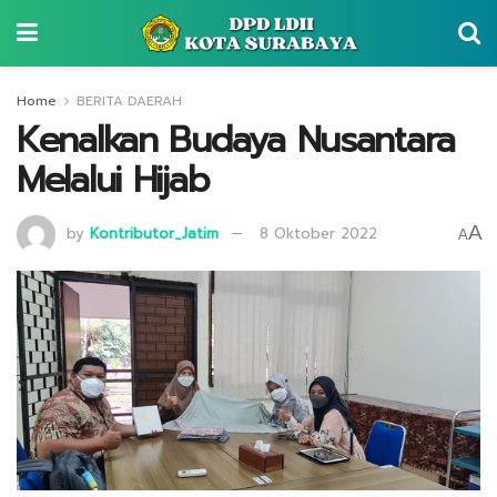
Home
BERITA DAERAH
Kenalkan Budaya Nusantara
Melalui Hijab
A
by
Kontributor_Jatim
8 Oktober 2022
A