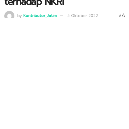
terhadap NKRI
A
by
Kontributor_Jatim
5 Oktober 2022
A
Wakil Ketua DPD LDII Kabupaten Bojonegoro H. Agus Aripin (kanan) saat
hadiri Peringatan HUT ke-77 TNI di Lapangan Kodim 0813, Rabu (5/10).
Dok: LINES.