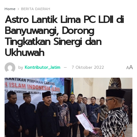
Home
BERITA DAERAH
Astro Lantik Lima PC LDII di
Banyuwangi, Dorong
Tingkatkan Sinergi dan
Ukhuwah
A
by
Kontributor_Jatim
7 Oktober 2022
A