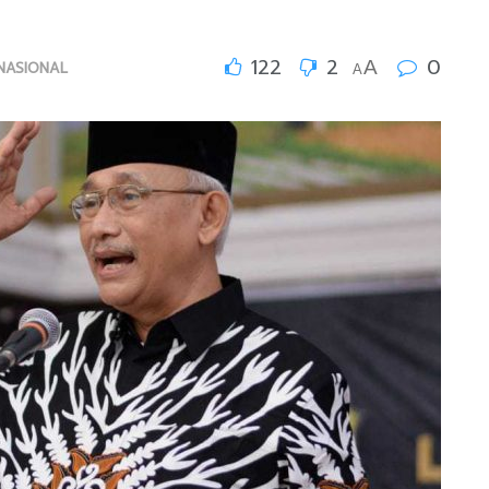
122
2
0
A
NASIONAL
A