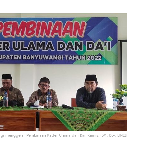
gi menggelar Pembinaan Kader Ulama dan Dai, Kamis, (5/1). Dok: LINES.