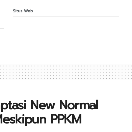
Situs Web
aptasi New Normal
 Meskipun PPKM