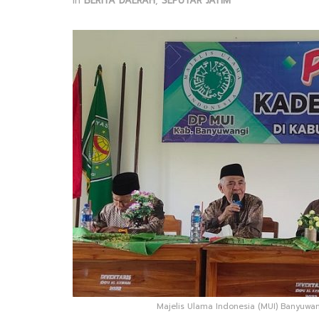
in
BERITA DAERAH
,
SEPUTAR JATIM
Majelis Ulama Indonesia (MUI) Banyuwan