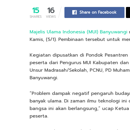
15
16
Share on Facebook
SHARES
VIEWS
Majelis Ulama Indonesia (MUI) Banyuwangi
Kamis, (5/1). Pembinaan tersebut untuk me
Kegiatan dipusatkan di Pondok Pesantren
peserta dari Pengurus MUI Kabupaten dan
Unsur Madrasah/Sekolah, PCNU, PD Muhamma
Banyuwangi.
“Problem dampak negatif pengaruh budaya
banyak ulama. Di zaman ilmu teknologi in
bangsa ini akan berlangsung,” ucap Ketu
peserta.