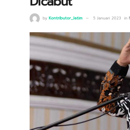
Dicabut
by
Kontributor_Jatim
5 Januari 2023
in