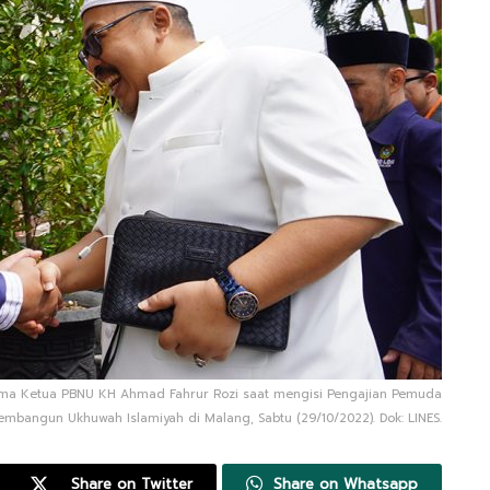
ama Ketua PBNU KH Ahmad Fahrur Rozi saat mengisi Pengajian Pemuda
embangun Ukhuwah Islamiyah di Malang, Sabtu (29/10/2022). Dok: LINES.
Share on Twitter
Share on Whatsapp