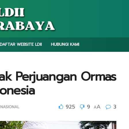
DAFTAR WEBSITE LDII
HUBUNGI KAMI
jak Perjuangan Ormas
donesia
925
9
3
A
NASIONAL
A