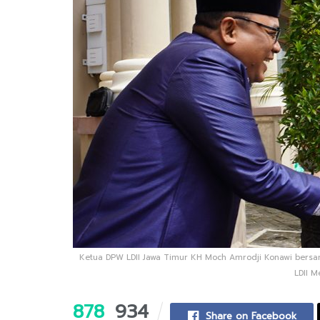
Ketua DPW LDII Jawa Timur KH Moch Amrodji Konawi bers
LDII M
878
934
Share on Facebook